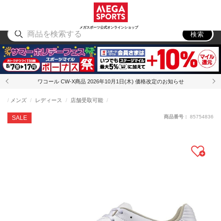
スポーツ
アウトドア
ブランド
アイテム
から探す
から探す
から探す
から探す
メガスポーツ公式オンラインショップ
検索
ワコール CW-X商品 2026年10月1日(木) 価格改定のお知らせ
メンズ
レディース
店舗受取可能
商品番号：
85754836
SALE