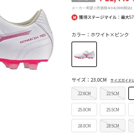
メーカー希望小売価格
￥14,300(税込)
獲得ステージマイル：最大
5
カラー：ホワイト×ピンク
サイズ：23.0CM
サイズガイド
22.0CM
22.5CM
25.0CM
25.5CM
28.0CM
28.5CM