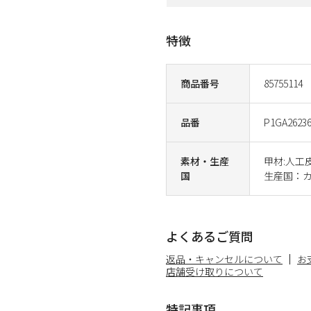
特徴
商品番号
85755114
品番
P1GA2623
素材・生産
甲材:人工皮
国
生産国：
よくあるご質問
返品・キャンセルについて
お
店舗受け取りについて
特記事項