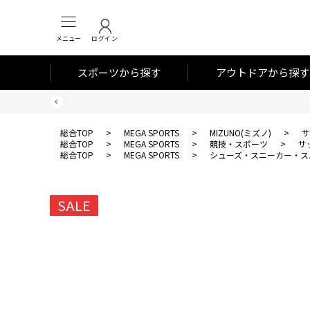
メニュー
ログイン
スポーツから探す
アウトドアから探す
総合TOP
>
MEGA SPORTS
>
MIZUNO(ミズノ)
>
サ
総合TOP
>
MEGA SPORTS
>
競技・スポーツ
>
サ
総合TOP
>
MEGA SPORTS
>
シューズ・スニーカー・ス
SALE