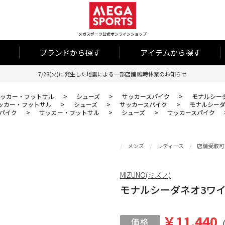
メガスポーツ公式オンラインショップ
ブランドから探す
アイテムから探す
7/28(火)に発生した地震による一部店舗 臨時休業のお知らせ
ッカー・フットサル
>
シューズ
>
サッカースパイク
>
モナルシーダ
ッカー・フットサル
>
シューズ
>
サッカースパイク
>
モナルシーダ
パイク
>
サッカー・フットサル
>
シューズ
>
サッカースパイク
メンズ
レディース
店舗受取可
MIZUNO(ミズノ)
モナルシーダネオ3ワイド
￥11,440