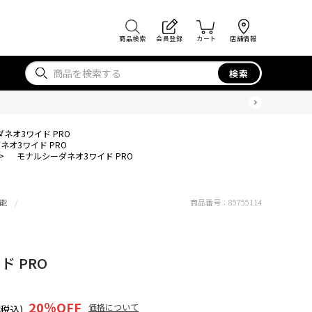
商品検索
会員登録
カート
店舗情報
検索
ネオ3ワイド PRO
ネオ3ワイド PRO
>
モナルシーダネオ3ワイド PRO
能
商品番号：
85755114
 PRO
20
％OFF
価格について
(税込)