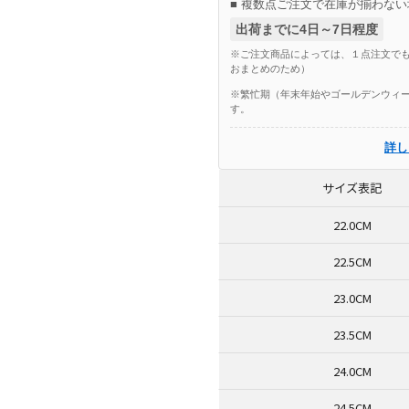
■ 複数点ご注文で在庫が揃わない
出荷までに4日～7日程度
※ご注文商品によっては、１点注文でも
おまとめのため）
※繁忙期（年末年始やゴールデンウィー
す。
詳し
サイズ表記
22.0CM
22.5CM
23.0CM
23.5CM
24.0CM
24.5CM