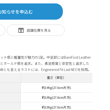
お知らせを申込む
と軽量性が魅力の1足。中足部にはBareFoot Leather
覚とホールド感を追求。また、素足感覚と安定性と追求した
えるラストには、Engineered Fit Last NEOを採用。
重さ（単位）
約195g(27.0cm片方).
約195g(27.0cm片方).
約195g(27.0cm片方).