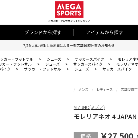
メガスポーツ公式オンラインショップ
ブランドから探す
アイテムから探す
7/28(火)に発生した地震による一部店舗 臨時休業のお知らせ
ッカー・フットサル
>
シューズ
>
サッカースパイク
>
モレリアネオ 
ッカー・フットサル
>
シューズ
>
サッカースパイク
>
モレリアネオ 4
パイク
>
サッカー・フットサル
>
シューズ
>
サッカースパイク
メンズ
レディース
店舗受取可
MIZUNO(ミズノ)
モレリアネオ 4 JAPAN
￥27,500