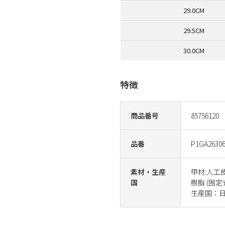
29.0CM
29.5CM
30.0CM
特徴
商品番号
85756120
品番
P1GA2630
素材・生産
甲材:人工
国
樹脂 (固定
生産国：