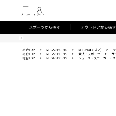
メニュー
ログイン
スポーツから探す
アウトドアから探す
総合TOP
>
MEGA SPORTS
>
MIZUNO(ミズノ)
>
サ
総合TOP
>
MEGA SPORTS
>
競技・スポーツ
>
サ
総合TOP
>
MEGA SPORTS
>
シューズ・スニーカー・ス