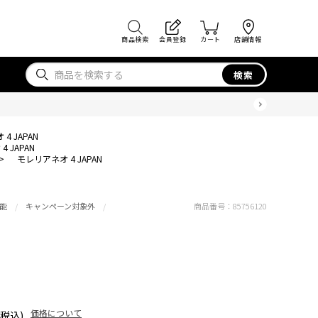
商品検索
会員登録
カート
店舗情報
検索
4 JAPAN
 JAPAN
>
モレリアネオ 4 JAPAN
能
キャンペーン対象外
商品番号：
85756120
価格について
(税込)