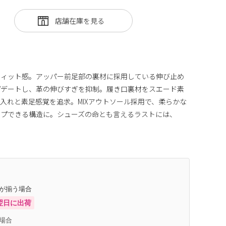
フィット感。アッパー前足部の裏材に採用している伸び止め
プデートし、革の伸びすぎを抑制。履き口裏材をスエード素
入れと素足感覚を追求。MIXアウトソール採用で、柔らかな
ップできる構造に。シューズの命とも言えるラストには、
庫が揃う場合
翌日に出荷
場合