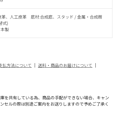
皮革、人工皮革 底材:合成底、スタッド / 金属・合成樹
替式)
日本製
支払方法について
送料・商品のお届けについて
在庫を共有している為、商品の手配ができない場合、キャン
ャンセルの際は別途ご案内をお送りしますので予めご了承く