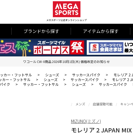
メガスポーツ公式オンラインショップ
ブランドから探す
アイテムから探す
ワコール CW-X商品 2026年10月1日(木) 価格改定のお知らせ
ッカー・フットサル
>
シューズ
>
サッカースパイク
>
モレリア 2 J
ッカー・フットサル
>
シューズ
>
サッカースパイク
>
モレリア 2 JA
パイク
>
サッカー・フットサル
>
シューズ
>
サッカースパイク
メンズ
店舗受取可能
キャン
MIZUNO(ミズノ)
モレリア 2 JAPAN MIX