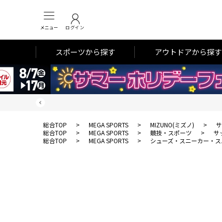
メニュー
ログイン
スポーツから探す
アウトドアから探す
総合TOP
>
MEGA SPORTS
>
MIZUNO(ミズノ)
>
サ
総合TOP
>
MEGA SPORTS
>
競技・スポーツ
>
サ
総合TOP
>
MEGA SPORTS
>
シューズ・スニーカー・ス