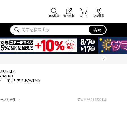
商品検索
会員登録
カート
店舗情報
検索
APAN MIX
PAN MIX
>
モレリア 2 JAPAN MIX
ペーン対象外
商品番号：
85759116