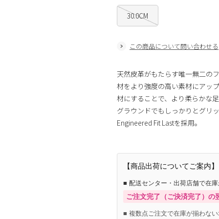
30.0CM
この商品について問い合わせる
天然皮革がもたらす唯一無二の
材をより強度の高い素材にアッ
材にすることで、より柔らかな足
グラウンドでもしっかりとグリ
Engineered Fit Lastを採用。
【商品出荷についてご案内】
■ 配送センター・出荷店舗で在
ご注文完了（ご決済完了）の
■ 複数点ご注文で在庫が揃わない