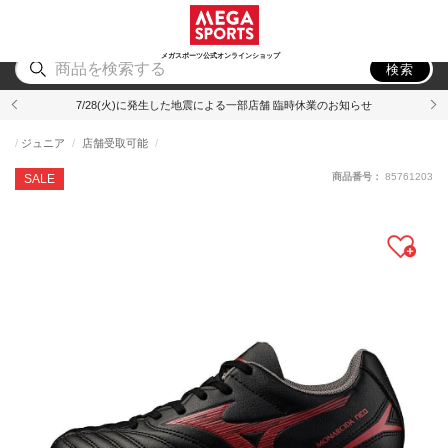
スポーツ
アウトドア
ブランド
アイテム
から探す
から探す
から探す
から探す
メガスポーツ公式オンラインショップ
検索
7/28(火)に発生した地震による一部店舗 臨時休業のお知らせ
ジュニア
店舗受取可能
商品番号：
85761203
SALE