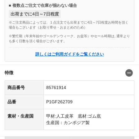
■ 複数点ご注文で在庫が揃わない場合
出荷までに4日～7日程度
※ご注文商品によっては、１点注文でも出荷までに4日～7日程度お時間を頂く
場合もございます（お取り寄せ・おまとめのため）
※繁忙期（年末年始やゴールデンウィーク、お盆等）やセール時期は, 通常より
も多く日数を頂く場合がございます。
詳しくはご利用ガイドをご覧ください
特徴
商品番号
85761914
品番
P1GF262709
素材・生産国
甲材:人工皮革 底材:ゴム底
生産国：カンボジア製