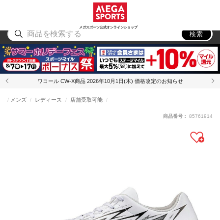
スポーツ
アウトドア
ブランド
アイテム
から探す
から探す
から探す
から探す
メガスポーツ公式オンラインショップ
検索
ワコール CW-X商品 2026年10月1日(木) 価格改定のお知らせ
メンズ
レディース
店舗受取可能
商品番号：
85761914