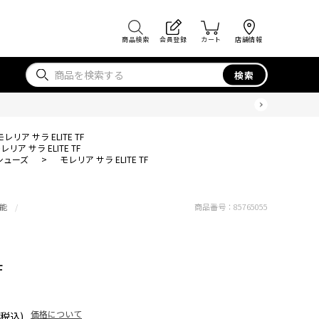
商品検索
会員登録
カート
店舗情報
検索
モレリア サラ ELITE TF
レリア サラ ELITE TF
シューズ
>
モレリア サラ ELITE TF
能
商品番号：
85765055
F
価格について
(税込)