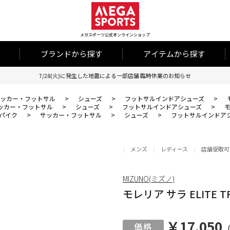
メガスポーツ公式オンラインショップ
ブランドから探す
アイテムから探す
7/28(火)に発生した地震による一部店舗 臨時休業のお知らせ
ッカー・フットサル
>
シューズ
>
フットサルインドアシューズ
>
ッカー・フットサル
>
シューズ
>
フットサルインドアシューズ
>
モ
パイク
>
サッカー・フットサル
>
シューズ
>
フットサルインドア
メンズ
レディース
店舗受取可
MIZUNO(ミズノ)
モレリア サラ ELITE T
￥17,050