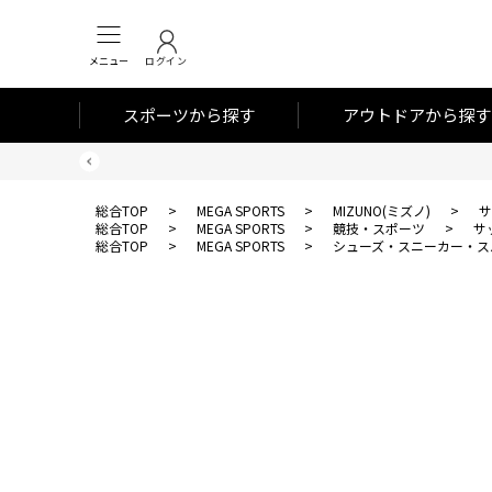
メニュー
ログイン
スポーツから探す
アウトドアから探す
総合TOP
>
MEGA SPORTS
>
MIZUNO(ミズノ)
>
サ
総合TOP
>
MEGA SPORTS
>
競技・スポーツ
>
サ
総合TOP
>
MEGA SPORTS
>
シューズ・スニーカー・ス