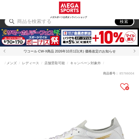
スポーツ
アウトドア
ブランド
アイテム
から探す
から探す
から探す
から探す
メガスポーツ公式オンラインショップ
検索
ワコール CW-X商品 2026年10月1日(木) 価格改定のお知らせ
メンズ
レディース
店舗受取可能
キャンペーン対象外
商品番号：
85766004