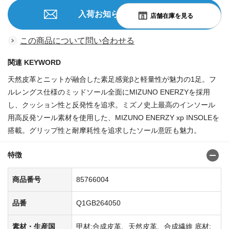
入荷お知らせを申込む
この商品について問い合わせる
関連 KEYWORD
天然皮革とニットが融合した素足感覚βと軽量性が魅力の1足。フ
ルレングス仕様のミッドソール全面にMIZUNO ENERZYを採用
し、クッション性と反発性を追求。ミズノ史上最高のインソール
用高反発ソール素材を使用した、MIZUNO ENERZY xp INSOLEを
搭載。グリップ性と耐摩耗性を追求したソール意匠も魅力。
特徴
商品番号
85766004
品番
Q1GB264050
素材・生産国
甲材:合成皮革、天然皮革、合成繊維 底材: