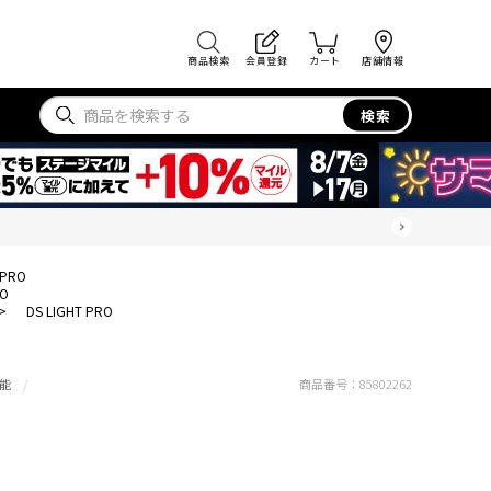
商品検索
会員登録
カート
店舗情報
検索
 PRO
RO
>
DS LIGHT PRO
能
商品番号：
85802262