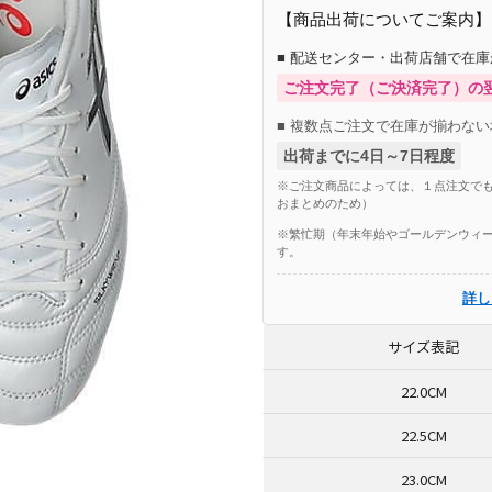
【商品出荷についてご案内】
■ 配送センター・出荷店舗で在
ご注文完了（ご決済完了）の
■ 複数点ご注文で在庫が揃わない
出荷までに4日～7日程度
※ご注文商品によっては、１点注文でも
おまとめのため）
※繁忙期（年末年始やゴールデンウィー
す。
詳し
サイズ表記
22.0CM
22.5CM
23.0CM