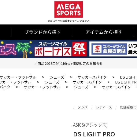
メガスポーツ公式オンラインショップ
ブランドから探す
アイテムから探す
in商品 2026年9月1日(火) 価格改定のお知らせ
サッカー・フットサル
>
シューズ
>
サッカースパイク
>
DS LIGHT
ッカー・フットサル
>
シューズ
>
サッカースパイク
>
DS LIGHT P
パイク
>
サッカー・フットサル
>
シューズ
>
サッカースパイク
メンズ
レディース
店舗受取可
ASICS(アシックス)
DS LIGHT PRO