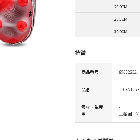
29.0CM
29.5CM
30.0CM
特徴
商品番号
85802262
品番
1103A126.3
素材・生産
-
国
生産国：Vi