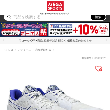
スポーツ
アウトドア
ブランド
アイテム
から探す
から探す
から探す
から探す
メガスポーツ公式オンラインショップ
検索
ワコール CW-X商品 2026年10月1日(木) 価格改定のお知らせ
メンズ
レディース
店舗受取可能
商品番号：
85809028