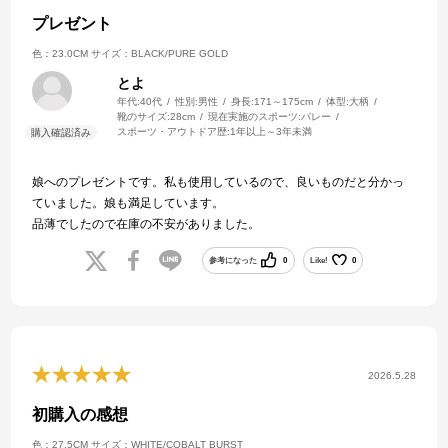
プレゼント
色：23.0CM
サイズ：BLACK/PURE GOLD
とよ
年代:
40代
性別:
男性
身長:
171～175cm
体型:
大柄
靴のサイズ:
28cm
現在実施のスポーツ:
バレー
スポーツ・アウトドア歴:
1年以上～3年未満
娘へのプレゼントです。私も使用しているので、良いものだと分かっ
ていました。娘も満足しています。
品薄でしたので在庫の不安がありました。
参考になった
0
Like!
0
2026.5.28
初購入の感想
色：27.5CM
サイズ：WHITE/COBALT BURST