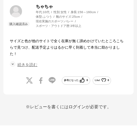
ちゃちゃ
年代:
10代
性別:
女性
身長:
156～160cm
体型:
ふつう
靴のサイズ:
25cm
現在実施のスポーツ:
バレー
スポーツ・アウトドア歴:
3年以上
サイズと色が他のサイトで全く在庫が無く諦めかけていたところこち
らで見つけ、配送予定よりはるかに早く到着して本当に助かりまし
た！
asicsのバレーボールシューズに赤が無くなっているのが非常に残念で
続きを読む
す！ぜひぜひメーカーにこんな意見があることをお伝えください！！
チームカラーでローテが履きたい高校生たくさんいます
参考になった
0
Like!
0
※レビューを書くには
ログイン
が必要です。