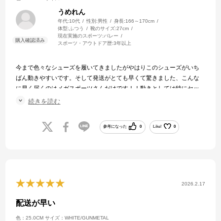
うめれん
年代:
10代
性別:
男性
身長:
166～170cm
体型:
ふつう
靴のサイズ:
27cm
現在実施のスポーツ:
バレー
スポーツ・アウトドア歴:
3年以上
今まで色々なシューズを履いてきましたがやはりこのシューズがいち
ばん動きやすいです。そして発送がとても早くて驚きました、こんな
に早く届くのはメガスポーツさんだけです！！動きとしては特にセッ
ターをやっている身からするととても早く動けるので早く動きたい選
続きを読む
手におすすめです！
参考になった
0
Like!
0
2026.2.17
配送が早い
色：25.0CM
サイズ：WHITE/GUNMETAL