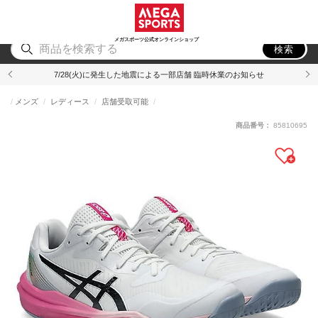
スポーツ
アウトドア
ブランド
アイテム
から探す
から探す
から探す
から探す
メガスポーツ公式オンラインショップ
検索
7/28(火)に発生した地震による一部店舗 臨時休業のお知らせ
メンズ
レディース
店舗受取可能
商品番号：
85810695