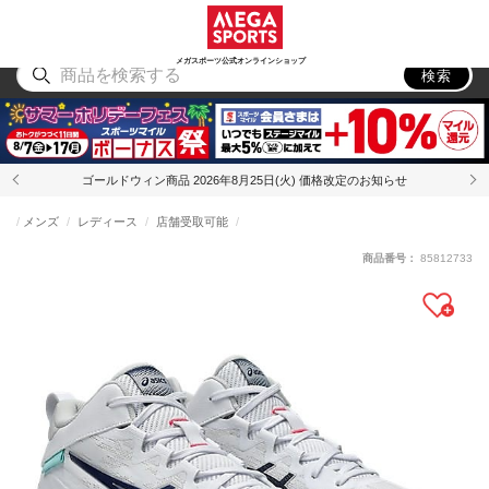
スポーツ
アウトドア
ブランド
アイテム
から探す
から探す
から探す
から探す
メガスポーツ公式オンラインショップ
検索
ゴールドウィン商品 2026年8月25日(火) 価格改定のお知らせ
メンズ
レディース
店舗受取可能
商品番号：
85812733