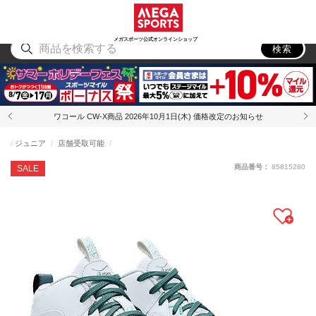
スポーツ
アウトドア
ブランド
アイテム
から探す
から探す
から探す
から探す
メガスポーツ公式オンラインショップ
検索
ワコール CW-X商品 2026年10月1日(木) 価格改定のお知らせ
ジュニア
店舗受取可能
商品番号：
85815280
SALE