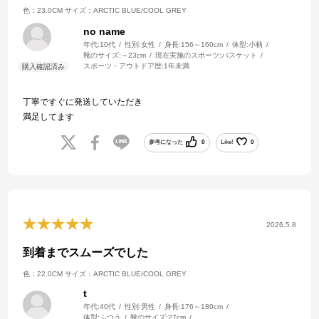
色：23.0CM
サイズ：ARCTIC BLUE/COOL GREY
no name
年代:
10代
性別:
女性
身長:
156～160cm
体型:
小柄
靴のサイズ:
～23cm
現在実施のスポーツ:
バスケット
スポーツ・アウトドア歴:
1年未満
丁寧ですぐに発送していただき
満足してます
参考になった
0
Like!
0
2026.5.8
到着までスムーズでした
色：22.0CM
サイズ：ARCTIC BLUE/COOL GREY
t
年代:
40代
性別:
男性
身長:
176～180cm
体型:
ふつう
靴のサイズ:
27cm