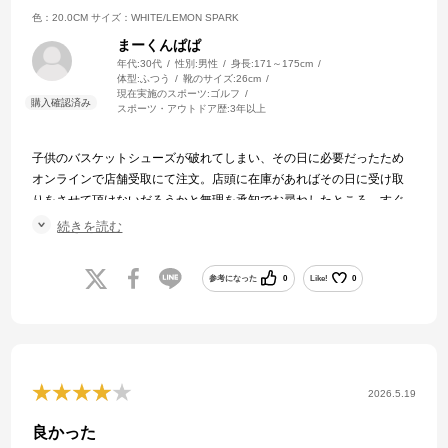
色：20.0CM
サイズ：WHITE/LEMON SPARK
まーくんぱぱ
年代:
30代
性別:
男性
身長:
171～175cm
体型:
ふつう
靴のサイズ:
26cm
現在実施のスポーツ:
ゴルフ
スポーツ・アウトドア歴:
3年以上
子供のバスケットシューズが破れてしまい、その日に必要だったため
オンラインで店舗受取にて注文。店頭に在庫があればその日に受け取
りをさせて頂けないだろうかと無理を承知でお尋ねしたところ、すぐ
に対応して頂き、そのままその日の練習に履いていくことができまし
続きを読む
た。本当にありがとうございました。
参考になった
0
Like!
0
2026.5.19
良かった