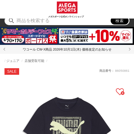
スポーツ
アウトドア
ブランド
アイテム
から探す
から探す
から探す
から探す
メガスポーツ公式オンラインショップ
検索
ワコール CW-X商品 2026年10月1日(木) 価格改定のお知らせ
ジュニア
店舗受取可能
商品番号：
86050861
SALE