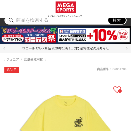
スポーツ
アウトドア
ブランド
アイテム
から探す
から探す
から探す
から探す
メガスポーツ公式オンラインショップ
検索
ワコール CW-X商品 2026年10月1日(木) 価格改定のお知らせ
ジュニア
店舗受取可能
商品番号：
86051786
SALE