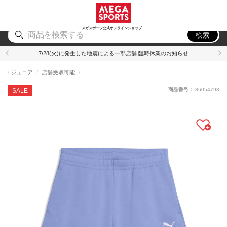
スポーツ
アウトドア
ブランド
アイテム
から探す
から探す
から探す
から探す
メガスポーツ公式オンラインショップ
検索
7/28(火)に発生した地震による一部店舗 臨時休業のお知らせ
ジュニア
店舗受取可能
商品番号：
86054798
SALE