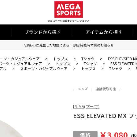
メガスポーツ公式オンラインショップ
ブランドから探す
アイテムから探す
7/28(火)に発生した地震による一部店舗 臨時休業のお知らせ
ーツ・カジュアルウェア
>
トップス
>
Tシャツ
>
ESS ELEVATE
ポーツ・カジュアルウェア
>
トップス
>
Tシャツ
>
ESS ELEVAT
アル
>
スポーツ・カジュアルウェア
>
トップス
>
Tシャツ
>
メンズ
店舗受取可能
PUMA(プーマ)
ESS ELEVATED M
￥3,080
(税