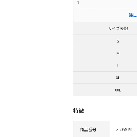
す。
詳し
サイズ表記
S
M
L
XL
XXL
特徴
商品番号
86058195