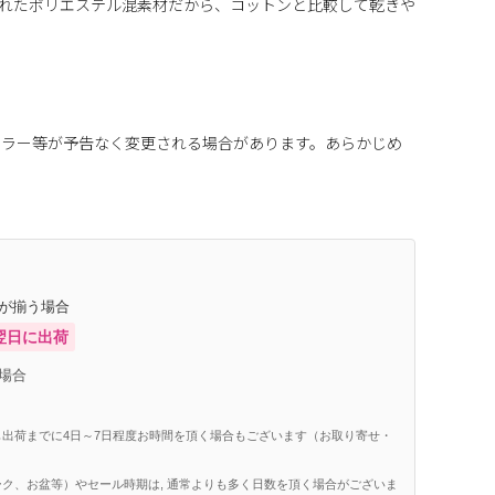
に優れたポリエステル混素材だから、コットンと比較して乾きや
カラー等が予告なく変更される場合があります。あらかじめ
庫が揃う場合
翌日に出荷
場合
出荷までに4日～7日程度お時間を頂く場合もございます（お取り寄せ・
ク、お盆等）やセール時期は, 通常よりも多く日数を頂く場合がございま