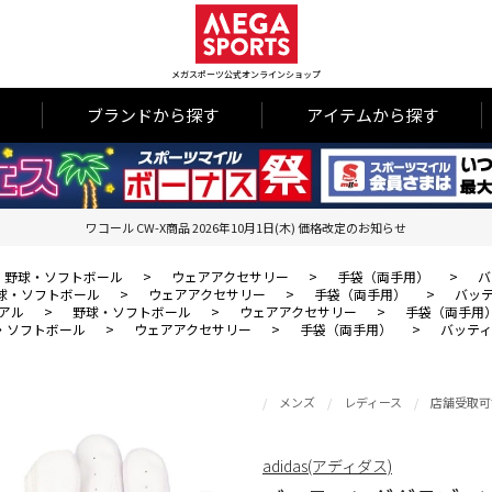
メガスポーツ公式オンラインショップ
ブランドから探す
アイテムから探す
ワコール CW-X商品 2026年10月1日(木) 価格改定のお知らせ
野球・ソフトボール
>
ウェアアクセサリー
>
手袋（両手用）
>
バ
球・ソフトボール
>
ウェアアクセサリー
>
手袋（両手用）
>
バッティ
アル
>
野球・ソフトボール
>
ウェアアクセサリー
>
手袋（両手用
・ソフトボール
>
ウェアアクセサリー
>
手袋（両手用）
>
バッティン
メンズ
レディース
店舗受取可
adidas(アディダス)