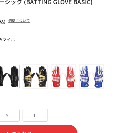
ク (BATTING GLOVE BASIC)
価格について
込)
85マイル
M
L