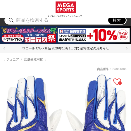
スポーツ
アウトドア
ブランド
アイテム
から探す
から探す
から探す
から探す
メガスポーツ公式オンラインショップ
検索
ワコール CW-X商品 2026年10月1日(木) 価格改定のお知らせ
ジュニア
店舗受取可能
商品番号：
86061090