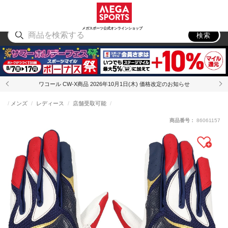
スポーツ
アウトドア
ブランド
アイテム
から探す
から探す
から探す
から探す
メガスポーツ公式オンラインショップ
検索
ワコール CW-X商品 2026年10月1日(木) 価格改定のお知らせ
メンズ
レディース
店舗受取可能
商品番号：
86061157