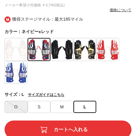
メーカー希望小売価格
￥3,740(税込)
価格について
獲得ステージマイル：最大
185マイル
カラー：ネイビーxレッド
サイズ：L
サイズガイドはこちら
O
S
M
L