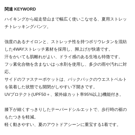
関連 KEYWORD
ハイキングから縦走登山まで幅広く使いこなせる、夏用ストレッ
チトレッキングパンツ。
強度のあるナイロンと、ストレッチ性を持つポリウレタンを混紡
した4WAYストレッチ素材を採用し、脚上げが快適です。
汗をかいても肌離れがよい、ドライ感のある生地も特徴です。
フッ素化合物を含まないはっ水剤を使用し、多少の雨や汚れに対
応。
サイドのファスナーポケットは、バックパックのウエストベルト
を装着した状態でも開閉がしやすい下開きです。
UVプロテクト(UPF50＋、紫外線カット率95%以上)機能付き。
膝下が細くすっきりしたテーパードシルエットで、歩行時の裾の
もたつきを軽減。
軽く動きやすい、夏のアウトドアシーンに重宝する1着です。