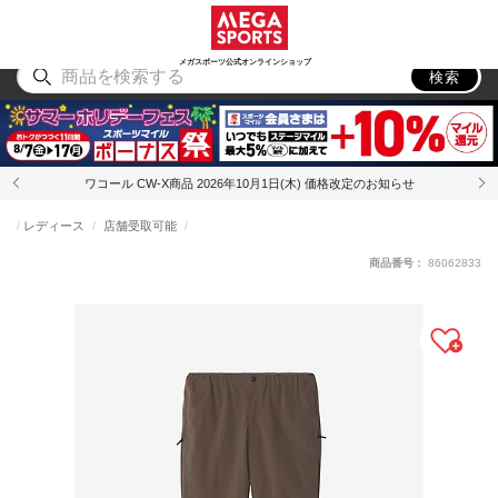
スポーツ
アウトドア
ブランド
アイテム
から探す
から探す
から探す
から探す
メガスポーツ公式オンラインショップ
検索
ワコール CW-X商品 2026年10月1日(木) 価格改定のお知らせ
レディース
店舗受取可能
商品番号：
86062833