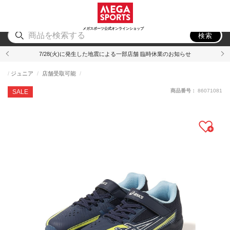
スポーツ
アウトドア
ブランド
アイテム
から探す
から探す
から探す
から探す
メガスポーツ公式オンラインショップ
検索
7/28(火)に発生した地震による一部店舗 臨時休業のお知らせ
ジュニア
店舗受取可能
商品番号：
86071081
SALE