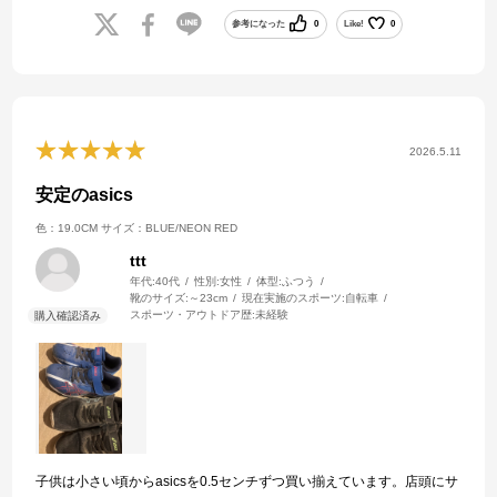
参考になった
0
Like!
0
2026.5.11
安定のasics
色：19.0CM
サイズ：BLUE/NEON RED
ttt
年代:
40代
性別:
女性
体型:
ふつう
靴のサイズ:
～23cm
現在実施のスポーツ:
自転車
スポーツ・アウトドア歴:
未経験
子供は小さい頃からasicsを0.5センチずつ買い揃えています。店頭にサ