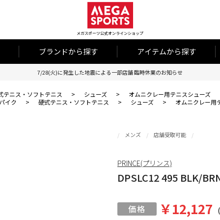
メガスポーツ公式オンラインショップ
ブランドから探す
アイテムから探す
7/28(火)に発生した地震による一部店舗 臨時休業のお知らせ
式テニス・ソフトテニス
>
シューズ
>
オムニクレー用テニスシューズ
パイク
>
硬式テニス・ソフトテニス
>
シューズ
>
オムニクレー用
メンズ
店舗受取可能
PRINCE(プリンス)
DPSLC12 495 BLK/BRN
￥12,127