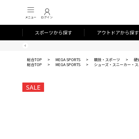
メニュー
ログイン
スポーツから探す
アウトドアから探す
総合TOP
>
MEGA SPORTS
>
競技・スポーツ
>
硬
総合TOP
>
MEGA SPORTS
>
シューズ・スニーカー・ス
SALE