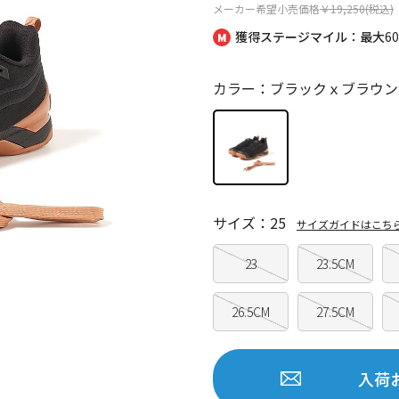
メーカー希望小売価格
￥19,250(税込)
獲得ステージマイル：最大
6
カラー：ブラックｘブラウン
サイズ：25
サイズガイドはこち
23
23.5CM
26.5CM
27.5CM
入荷