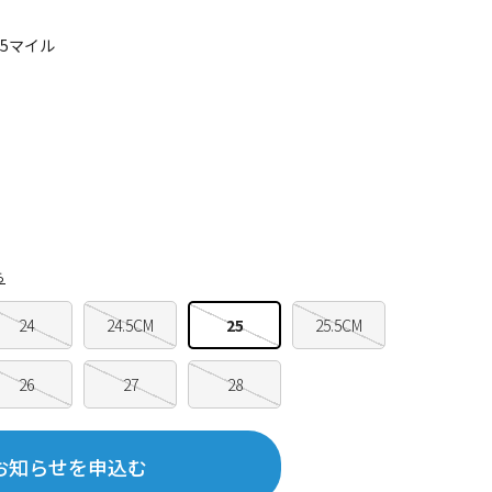
05マイル
ら
24
24.5CM
25
25.5CM
26
27
28
お知らせを申込む