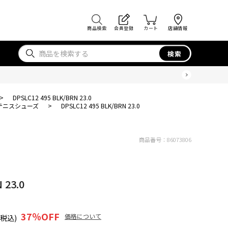
商品検索
会員登録
カート
店舗情報
検索
>
DPSLC12 495 BLK/BRN 23.0
テニスシューズ
>
DPSLC12 495 BLK/BRN 23.0
商品番号：
86073806
 23.0
37
％OFF
価格について
(税込)