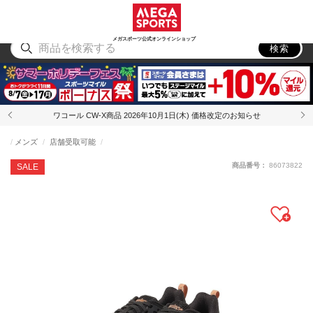
スポーツ
アウトドア
ブランド
アイテム
から探す
から探す
から探す
から探す
メガスポーツ公式オンラインショップ
検索
ワコール CW-X商品 2026年10月1日(木) 価格改定のお知らせ
メンズ
店舗受取可能
商品番号：
86073822
SALE