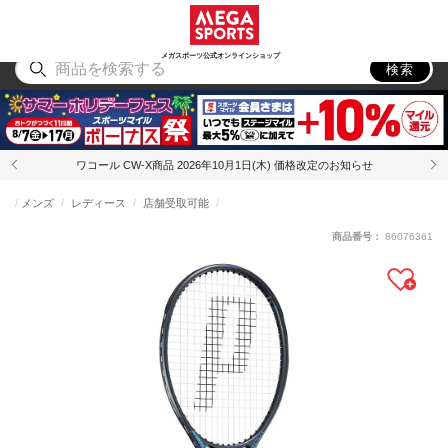
スポーツ
アウトドア
ブランド
アイテム
から探す
から探す
から探す
から探す
メガスポーツ公式オンラインショップ
検索
ワコール CW-X商品 2026年10月1日(木) 価格改定のお知らせ
メンズ
レディース
店舗受取可能
商品番号：
86076361