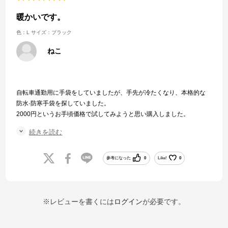
暖かいです。
色：L
サイズ：ブラック
ねこ
自転車通勤用に手袋をしていましたが、手先が冷たくなり、本格的な
防水·防寒手袋を探していました。
2000円というお手頃価格で試してみようと思い購入しました。
12月時点ですが、8度くらいの朝でもあたたかいです。雨の日も手が凍
続きを読む
えることなく満足です。
また以前使っていた手袋より冷気が伝わりにくいと感じました。
参考になった
0
Like!
0
サイズ感が若干小さめです。手が大きくてレディースは入らないこと
が多く、大体メンズのMを買いますが、こちらはメンズのLでぴったり
でした。
洗えない素材なので下にもう一枚手袋をしていますが、ワンサイズあ
※レビューを書くには
ログイン
が必要です。
げれば良かったです。
デザインがシンプルで派手すぎずよいです。