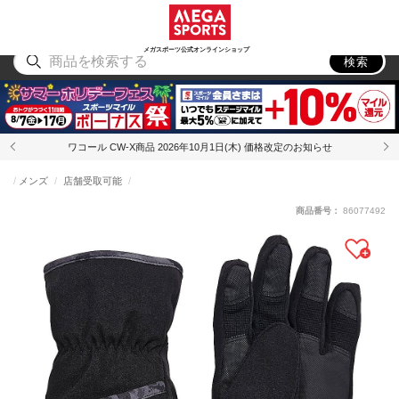
スポーツ
アウトドア
ブランド
アイテム
から探す
から探す
から探す
から探す
メガスポーツ公式オンラインショップ
検索
ワコール CW-X商品 2026年10月1日(木) 価格改定のお知らせ
メンズ
店舗受取可能
商品番号：
86077492