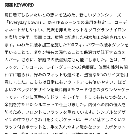
関連 KEYWORD
毎日着てもらいたいとの想いを込めた、新しいダウンシリーズ
「Everyday Down」。あらゆるシーンでの着用を想定し、コーデ
ィネートがしやすい、光沢を抑えたマットなグログランナイロン
を表地に使用。表面には、環境に配慮した撥水加工が施されてい
ます。中わたに撥水加工を施した700フィルパワーの撥水ダウンを
用いることで、ダウン特有の濡れることで保温力が低下する点を
カバー。さらに、家庭での洗濯対応も可能にしました。色は、ブ
ラック、チャコール、ライトグリーンの3色展開。体型も性別も問
わずに着られ、好みのフィットも選べる、豊富な6つのサイズを用
意しました。こちらは日常にもアウトドアにも使いやすい、ほど
よいスペックとデザインを兼ね備えたフード付きのダウンジャケッ
トです。インに厚手のミドラーをレイヤードしてももたつかない、
余裕を持たせたシルエットで仕上げました。内側への風の侵入を
防ぐため、フロントにフラップを重ねています。シンプルなデザ
インの中でひときわ目を引くポケットは、モノが落下しにくいフ
ラップ付きポケットと、手を入れやすい暖かなウォームポケット