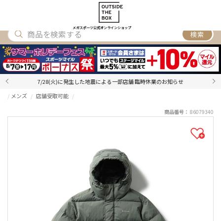
SHOES
WEAR
ACCESSORY
BRAND
RANKING
メガスポーツ公式オンラインショップ
検索
7/28(火)に発生した地震による一部店舗 臨時休業のお知らせ
メンズ
店舗受取可能
商品番号：
86079340