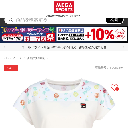
スポーツ
アウトドア
ブランド
アイテム
から探す
から探す
から探す
から探す
メガスポーツ公式オンラインショップ
検索
ゴールドウィン商品 2026年8月25日(火) 価格改定のお知らせ
レディース
店舗受取可能
商品番号：
86082294
SALE