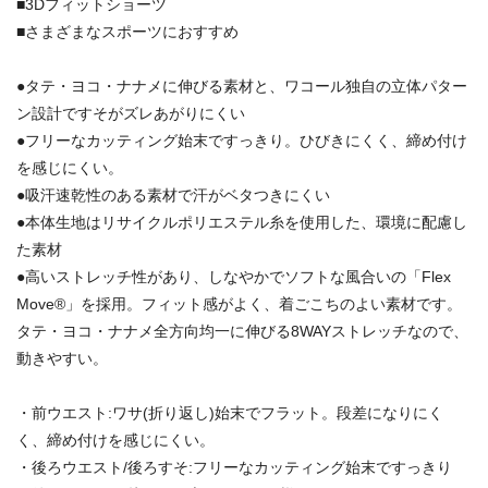
■3Dフィットショーツ
■さまざまなスポーツにおすすめ
●タテ・ヨコ・ナナメに伸びる素材と、ワコール独自の立体パター
ン設計ですそがズレあがりにくい
●フリーなカッティング始末ですっきり。ひびきにくく、締め付け
を感じにくい。
●吸汗速乾性のある素材で汗がベタつきにくい
●本体生地はリサイクルポリエステル糸を使用した、環境に配慮し
た素材
●高いストレッチ性があり、しなやかでソフトな風合いの「Flex
Move®」を採用。フィット感がよく、着ごこちのよい素材です。
タテ・ヨコ・ナナメ全方向均一に伸びる8WAYストレッチなので、
動きやすい。
・前ウエスト:ワサ(折り返し)始末でフラット。段差になりにく
く、締め付けを感じにくい。
・後ろウエスト/後ろすそ:フリーなカッティング始末ですっきり