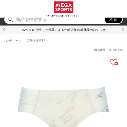
スポーツ
アウトドア
ブランド
アイテム
から探す
から探す
から探す
から探す
メガスポーツ公式オンラインショップ
検索
7/28(火)に発生した地震による一部店舗 臨時休業のお知らせ
レディース
店舗受取可能
商品番号：
86102498