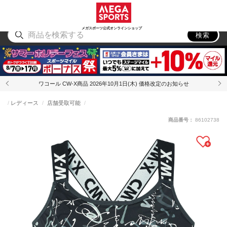
スポーツ
アウトドア
ブランド
アイテム
から探す
から探す
から探す
から探す
メガスポーツ公式オンラインショップ
検索
ワコール CW-X商品 2026年10月1日(木) 価格改定のお知らせ
レディース
店舗受取可能
商品番号：
86102738