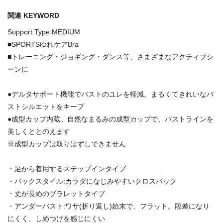
関連 KEYWORD
Support Type MEDIUM
■SPORTSゆれケアBra
■トレーニング・ジョギング・ダンス等、さまざまなアクティブシ
ーンに
●デルタサポート機能でバストのユレを軽減。まるくてきれいなバ
ストシルエットをキープ
●成型カップ内蔵。自然なまるみの成型カップで、バストラインを
美しくととのえます
※成型カップは取りはずしできません
・足から着用するステップインタイプ
・バックスタイル:カラダになじみやすいクロスバック
・丈が長めのブラレットタイプ
・アンダーバスト:ワサ(折り返し)始末で、フラット。段差になり
にくく、しめつけを感じにくい