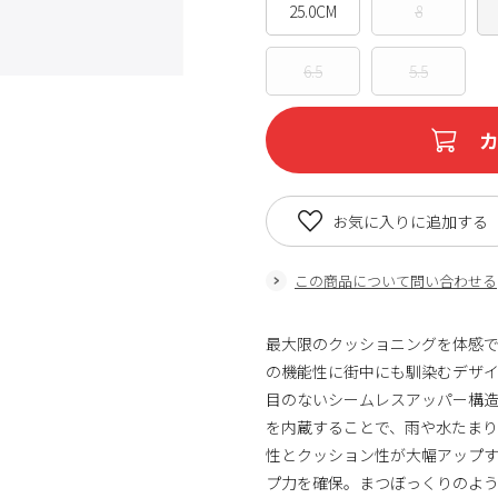
25.0CM
8
6.5
5.5
お気に入りに追加する
この商品について問い合わせる
最大限のクッショニングを体感
の機能性に街中にも馴染むデザ
目のないシームレスアッパー構
を内蔵することで、雨や水たま
性とクッション性が大幅アップ
プ力を確保。まつぼっくりのよ