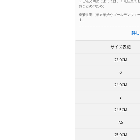
※ご注文商品によっては、１点注文でも
おまとめのため）
※繁忙期（年末年始やゴールデンウィー
す。
詳し
サイズ表記
23.0CM
6
24.0CM
7
24.5CM
7.5
25.0CM