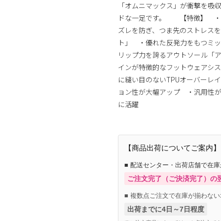
「オムニマックス」が衝撃を吸
ドな一足です。 【特徴】 ・
ズレを防ぎ、つま先のストレス
ト」 ・優れた反発力をもつミ
リップ力を誇るアウトソール「
インが特徴的なフットウェアシ
に縫い目のないTPUオーバーレ
ョン性が大幅アップ ・汎用性
に活躍
【商品出荷についてご案内】
■ 配送センター・出荷店舗で在
ご注文完了（ご決済完了）の
■ 複数点ご注文で在庫が揃わない
出荷までに4日～7日程度