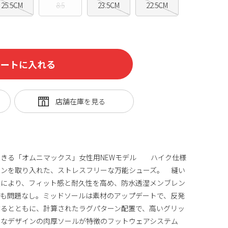
25.5CM
8.5
23.5CM
22.5CM
カートに入れる
できる「オムニマックス」女性用NEWモデル ハイク仕様
インを取り入れた、ストレスフリーな万能シューズ。 縫い
造により、フィット感と耐久性を高め、防水透湿メンブレン
りも問題なし。ミッドソールは素材のアップデートで、反発
するとともに、計算されたラグパターン配置で、高いグリッ
うなデザインの肉厚ソールが特徴のフットウェアシステム