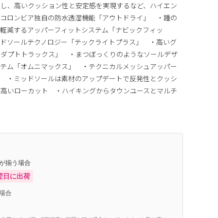
収し、高いクッション性と安定感を実現するなど、ハイエン
コロンビア独自の防水透湿機能「アウトドライ」 ・踵の
を軽減するアッパーフィットシステム「ナビックフィッ
ッドソールテクノロジー「テックライトプラス」 ・高いグ
アダプトトラックス」 ・まつぼっくりのようなソールデザ
ステム「オムニマックス」 ・テクニカルメッシュアッパー
イ ・ミッドソールは素材のアップデートで反発性とクッシ
が高いローカット ・ハイキングからタウンユースとマルチ
庫が揃う場合
翌日に出荷
場合