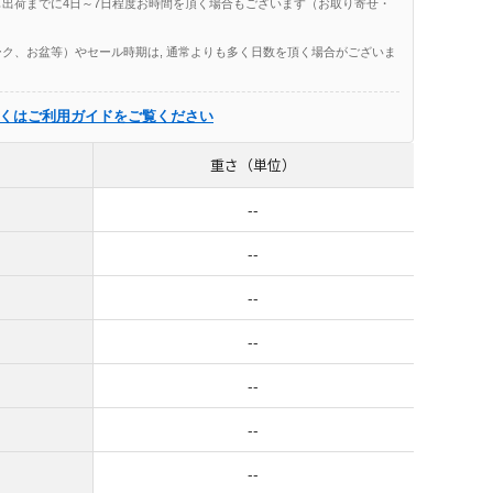
出荷までに4日～7日程度お時間を頂く場合もございます（お取り寄せ・
ク、お盆等）やセール時期は, 通常よりも多く日数を頂く場合がございま
くはご利用ガイドをご覧ください
重さ（単位）
--
--
--
--
--
--
--