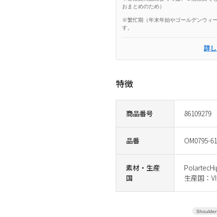
おまとめのため）
※繁忙期（年末年始やゴールデンウィー
す。
詳し
特徴
商品番号
86109279
品番
OM0795-61
素材・生産
Polarte
国
生産国：VI
Shoulder