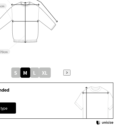
5cm
70cm
S
M
L
XL
nded
 type