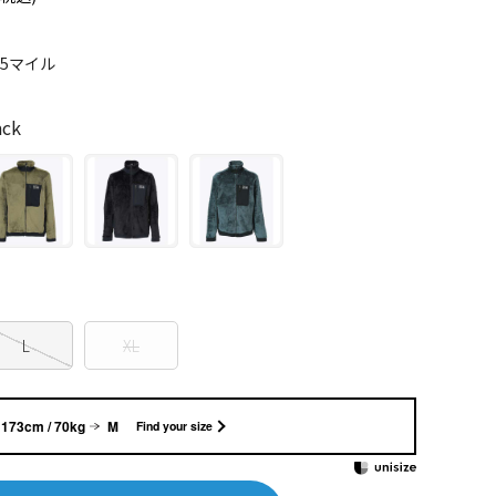
05マイル
ck
L
XL
173cm / 70kg
M
Find your size