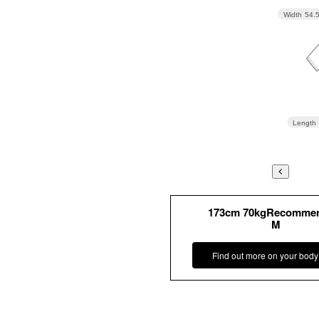
Width
54.
Length
173cm 70kgRecomme
M
Find out more on your body