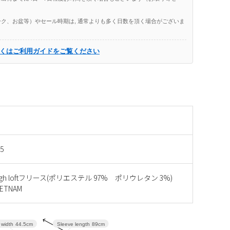
ク、お盆等）やセール時期は, 通常よりも多く日数を頂く場合がございま
くはご利用ガイドをご覧ください
5
cHigh loftフリース(ポリエステル 97% ポリウレタン 3%)
ETNAM
Sleeve length
89cm
 width
44.5cm