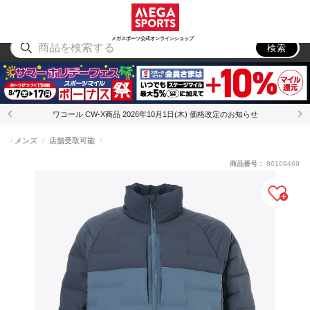
スポーツ
アウトドア
ブランド
アイテム
から探す
から探す
から探す
から探す
メガスポーツ公式オンラインショップ
検索
ワコール CW-X商品 2026年10月1日(木) 価格改定のお知らせ
メンズ
店舗受取可能
商品番号：
86109469