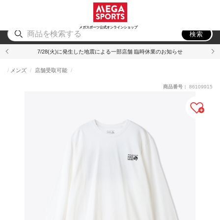
スポーツ
アウトドア
ブランド
アイテム
から探す
から探す
から探す
から探す
メガスポーツ公式オンラインショップ
検索
7/28(火)に発生した地震による一部店舗 臨時休業のお知らせ
メンズ
店舗受取可能
商品番号：
86109915