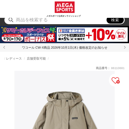
スポーツ
アウトドア
ブランド
アイテム
から探す
から探す
から探す
から探す
メガスポーツ公式オンラインショップ
検索
ワコール CW-X商品 2026年10月1日(木) 価格改定のお知らせ
レディース
店舗受取可能
商品番号：
86110681