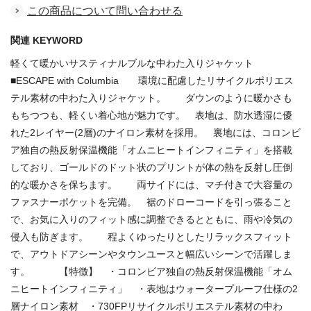
この商品について問い合わせる
関連 KEYWORD
軽くて暖かいサスティナルブルな中わた入りジャケット
■ESCAPE with Columbia 環境に配慮したリサイクルポリエス
テル素材の中わた入りジャケット。 ダウンのように暖かさも
もちつつも、軽くい着心地が魅力です。 表地は、防水透湿に優
れた2レイヤー(2層)のナイロン素材を採用。 裏地には、コロンビ
ア独自の熱反射保温機能「オムニヒートインフィニティ」を搭載
しており、ゴールドのドット状のプリントが体の熱を反射し圧倒
的な暖かさを保ちます。 両サイドには、マチ付きで大容量の
ファスナーポケットを完備。 裾のドローコードを引っ張ること
で、お気に入りのフィット感に調整できるとともに、雨や冷気の
侵入も防ぎます。 程よくゆったりとしたリラックスフィット
で、アウトドアシーンやタウンユースと幅広いシーンで活躍しま
す。 【特徴】 ・コロンビア独自の熱反射保温機能「オム
ニヒートインフィニティ」 ・表地はウォータープルーフ仕様の2
層ナイロン素材 ・730FPリサイクルポリエステル素材の中わ