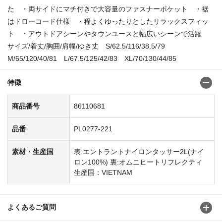
た ・両サイドにマチ付きで大容量のファスナーポケット ・裾
はドローコード仕様 ・程よくゆったりとしたリラックスフィッ
ト ・アウトドアシーンやタウンユースと幅広いシーンで活躍
サイズ/着丈/胸囲/肩幅/ゆき丈 S/62.5/116/38.5/79
M/65/120/40/81 L/67.5/125/42/83 XL/70/130/44/85
特徴
商品番号
86110681
品番
PL0277-221
素材・生産国
表:エントラントナイロンタッサー2L(ナイ
ロン100%) 裏:オムニヒートリフレクティ
生産国：VIETNAM
よくあるご質問