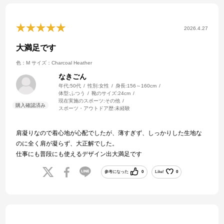
2026.4.27
大満足です
色：M
サイズ：Charcoal Heather
なきごん
年代:
50代
性別:
女性
身長:
156～160cm
体型:
ふつう
靴のサイズ:
24cm
現在実施のスポーツ:
その他
スポーツ・アウトドア歴:
未経験
肩凝りなので着心地が心配でしたが、薄すぎず、しっかりした生地な
のに全く肩が凝らず、大正解でした。
仕事にも普段にも使えるデザイン出大満足です
参考になった
0
Like!
0