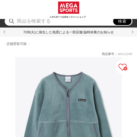
スポーツ
アウトドア
ブランド
アイテム
から探す
から探す
から探す
から探す
メガスポーツ公式オンラインショップ
検索
7/28(火)に発生した地震による一部店舗 臨時休業のお知らせ
店舗受取可能
商品番号：
86112299