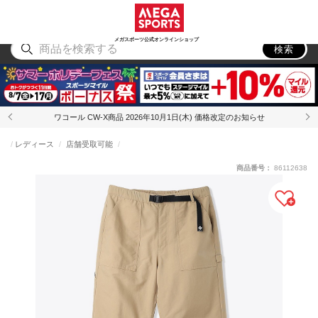
スポーツ
アウトドア
ブランド
アイテム
から探す
から探す
から探す
から探す
メガスポーツ公式オンラインショップ
検索
ワコール CW-X商品 2026年10月1日(木) 価格改定のお知らせ
レディース
店舗受取可能
商品番号：
86112638