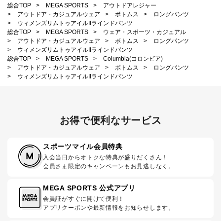
総合TOP
>
MEGA SPORTS
>
アウトドアレジャー
>
アウトドア・カジュアルウェア
>
ボトムス
>
ロングパンツ
>
ウィメンズリムトゥアイルIIラインドパンツ
総合TOP
>
MEGA SPORTS
>
ウェア・スポーツ・カジュアル
>
アウトドア・カジュアルウェア
>
ボトムス
>
ロングパンツ
>
ウィメンズリムトゥアイルIIラインドパンツ
総合TOP
>
MEGA SPORTS
>
Columbia(コロンビア)
>
アウトドア・カジュアルウェア
>
ボトムス
>
ロングパンツ
>
ウィメンズリムトゥアイルIIラインドパンツ
お得で便利なサービス
スポーツマイル会員特典
入会当日からオトクな特典が盛りだくさん！
会員さま限定のキャンペーンもお見逃しなく。
MEGA SPORTS 公式アプリ
会員証がすぐに開けて便利！
アプリクーポンや最新情報をお知らせします。