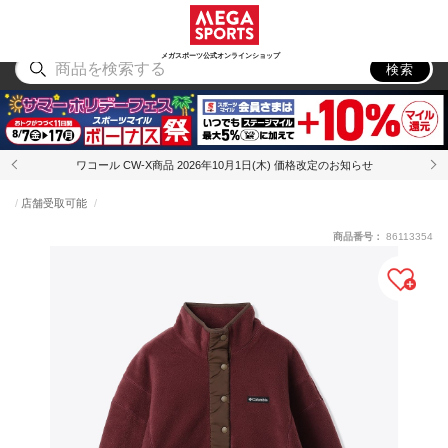
スポーツ
アウトドア
ブランド
アイテム
から探す
から探す
から探す
から探す
メガスポーツ公式オンラインショップ
検索
ワコール CW-X商品 2026年10月1日(木) 価格改定のお知らせ
店舗受取可能
商品番号：
86113354