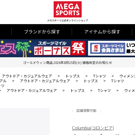
メガスポーツ公式オンラインショップ
ブランドから探す
アイテムから探す
ゴールドウィン商品 2026年8月25日(火) 価格改定のお知らせ
アウトドア・カジュアルウェア
>
トップス
>
Tシャツ
>
ウィメン
アル
>
アウトドア・カジュアルウェア
>
トップス
>
Tシャツ
ャツ
>
アウトドア・カジュアルウェア
>
トップス
>
Tシャツ
>
ウィメ
店舗受取可能
Columbia(コロンビア)