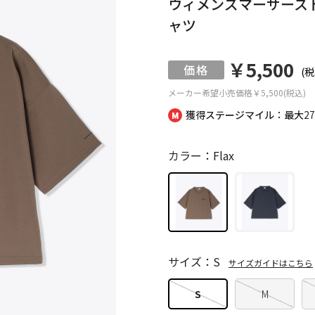
ウィメンズマーサース
ャツ
￥5,500
(税
メーカー希望小売価格
￥5,500(税込)
獲得ステージマイル：最大
2
カラー：Flax
サイズ：S
サイズガイドはこちら
S
M