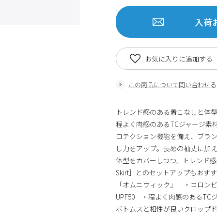
入荷
お気に入りに追加する
この商品について問い合わせる
トレンド感のある着こなしと体型カバ
程よく肉感のあるTCジャージ素
ロテクション機能を備え、ブラ
し力をアップ。長めの袖丈に加え
体型をカバーしつつ、トレンド感をプラス
Skirt］とのセットアップも
「オムニウィック」 ・コロン
UPF50 ・程よく肉感のあるT
ボトムスと相性が良いクロップ