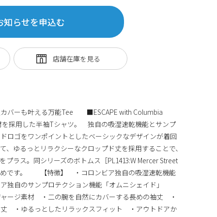
お知らせを申込む
ーも叶える万能Tee ■ESCAPE with Columbia
材を採用した半袖Tシャツ。 独自の吸湿速乾機能とサンプ
ンドロゴをワンポイントとしたベーシックなデザインが着回
て、ゆるっとリラクシーなクロップド丈を採用することで、
。同シリーズのボトムス［PL1413:W Mercer Street
おすすめです。 【特徴】 ・コロンビア独自の吸湿速乾機能
ビア独自のサンプロテクション機能「オムニシェイド」
Cジャージ素材 ・二の腕を自然にカバーする長めの袖丈 ・
ド丈 ・ゆるっとしたリラックスフィット ・アウトドアか