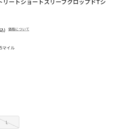
トリートショートスリーブクロップドTシ
価格について
込)
75マイル
L