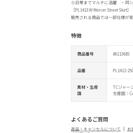
ら日常までマルチに活躍 ・同
［PL1413:W Mercer Str
販売される商品では一部仕様が
特徴
商品番号
86113685
品番
PL1412-25
素材・生産
TCジャージ
国
生産国：CA
よくあるご質問
返品・キャンセルについて
お