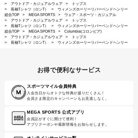
>
アウトドア・カジュアルウェア
>
トップス
>
長袖Tシャツ（ロンT）
>
ウィメンズホーリーリバーベンドヘンリー
総合TOP
>
MEGA SPORTS
>
ウェア・スポーツ・カジュアル
>
アウトドア・カジュアルウェア
>
トップス
>
長袖Tシャツ（ロンT）
>
ウィメンズホーリーリバーベンドヘンリー
総合TOP
>
MEGA SPORTS
>
Columbia(コロンビア)
>
アウトドア・カジュアルウェア
>
トップス
>
長袖Tシャツ（ロンT）
>
ウィメンズホーリーリバーベンドヘンリー
お得で便利なサービス
スポーツマイル会員特典
入会当日からオトクな特典が盛りだくさん！
会員さま限定のキャンペーンもお見逃しなく。
MEGA SPORTS 公式アプリ
会員証がすぐに開けて便利！
アプリクーポンや最新情報をお知らせします。
オンラインサービス一覧