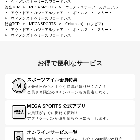
>
ウィメンズトゥリースワロードレス
総合TOP
>
MEGA SPORTS
>
ウェア・スポーツ・カジュアル
>
アウトドア・カジュアルウェア
>
ボトムス
>
スカート
>
ウィメンズトゥリースワロードレス
総合TOP
>
MEGA SPORTS
>
Columbia(コロンビア)
>
アウトドア・カジュアルウェア
>
ボトムス
>
スカート
>
ウィメンズトゥリースワロードレス
お得で便利なサービス
スポーツマイル会員特典
入会当日からオトクな特典が盛りだくさん！
会員さま限定のキャンペーンもお見逃しなく。
MEGA SPORTS 公式アプリ
会員証がすぐに開けて便利！
アプリクーポンや最新情報をお知らせします。
オンラインサービス一覧
便利なオンラインサービスをご紹介！24時間365日商