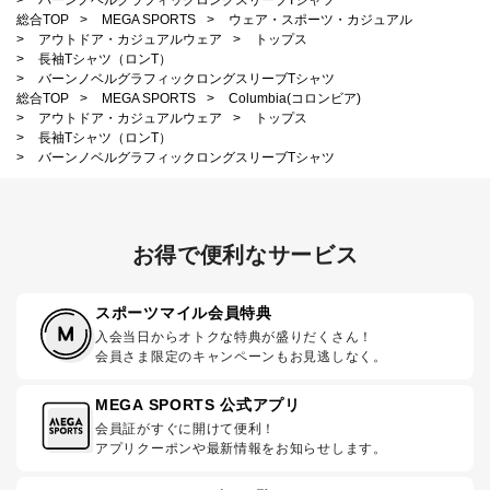
>
バーンノベルグラフィックロングスリーブTシャツ
総合TOP
>
MEGA SPORTS
>
ウェア・スポーツ・カジュアル
>
アウトドア・カジュアルウェア
>
トップス
>
長袖Tシャツ（ロンT）
>
バーンノベルグラフィックロングスリーブTシャツ
総合TOP
>
MEGA SPORTS
>
Columbia(コロンビア)
>
アウトドア・カジュアルウェア
>
トップス
>
長袖Tシャツ（ロンT）
>
バーンノベルグラフィックロングスリーブTシャツ
お得で便利なサービス
スポーツマイル会員特典
入会当日からオトクな特典が盛りだくさん！
会員さま限定のキャンペーンもお見逃しなく。
MEGA SPORTS 公式アプリ
会員証がすぐに開けて便利！
アプリクーポンや最新情報をお知らせします。