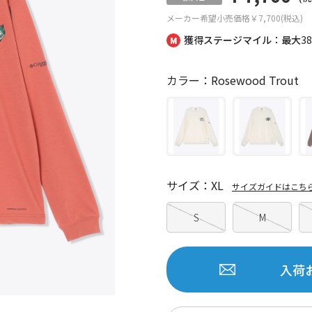
メーカー希望小売価格
￥7,700(税込)
獲得ステージマイル：最大
3
カラー：Rosewood Trout
サイズ：XL
サイズガイドはこち
S
M
入荷