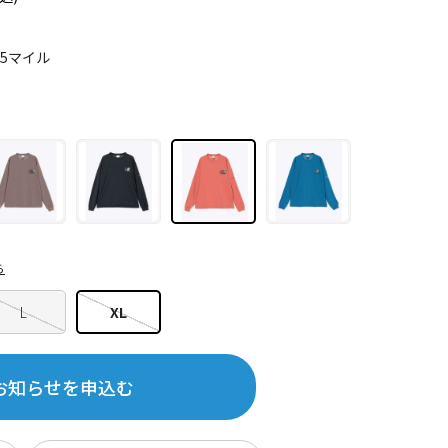
85マイル
ら
L
XL
お知らせを申込む