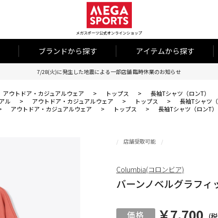
メガスポーツ公式オンラインショップ
ブランドから探す
アイテムから探す
7/28(火)に発生した地震による一部店舗 臨時休業のお知らせ
アウトドア・カジュアルウェア
>
トップス
>
長袖Tシャツ（ロンT）
アル
>
アウトドア・カジュアルウェア
>
トップス
>
長袖Tシャツ（
>
アウトドア・カジュアルウェア
>
トップス
>
長袖Tシャツ（ロンT）
店舗受取可能
Columbia(コロンビア)
バーンノベルグラフィ
￥7,700
(税