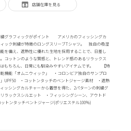
刺繍グラフィックがポイント アメリカのフィッシングカ
ィック刺繍が特徴のロングスリーブTシャツ。 独自の吸湿
機能を備え、遮熱性に優れた生地を採用することで、日差し
制。コットンのような質感と、トレンド感のあるリラックス
ンはもちろん、日常にも馴染みやすいアイテムです。 【特
速乾機能「オムニウィック」 ・コロンビア独自のサンプロ
」UPF50 ・コットンタッチのベントジャージ素材 ・遮熱
ィッシングカルチャーから着想を得た、2パターンの刺繍グ
るリラックスシルエット ・フィッシングシーン、アウトド
トンタッチベントジャージ(ポリエステル100%)