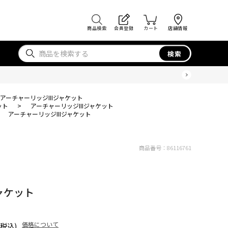
商品検索
会員登録
カート
店舗情報
検索
アーチャーリッジIIIジャケット
ット
>
アーチャーリッジIIIジャケット
>
アーチャーリッジIIIジャケット
商品番号：
86116761
ャケット
価格について
(税込)