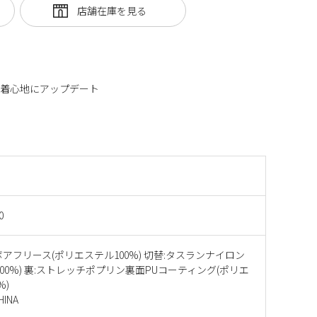
な着心地にアップデート
0
ボアフリース(ポリエステル100%) 切替:タスランナイロン
100%) 裏:ストレッチポプリン裏面PUコーティング(ポリエ
%)
INA