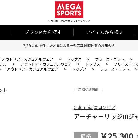
メガスポーツ公式オンラインショップ
ブランドから探す
アイテムから探す
7/28(火)に発生した地震による一部店舗 臨時休業のお知らせ
アウトドア・カジュアルウェア
>
トップス
>
フリース・ニット
>
アル
>
アウトドア・カジュアルウェア
>
トップス
>
フリース・ニ
>
アウトドア・カジュアルウェア
>
トップス
>
フリース・ニット
店舗受取可能
Columbia(コロンビア)
アーチャーリッジIIIジ
￥25,300