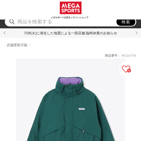
スポーツ
アウトドア
ブランド
アイテム
から探す
から探す
から探す
から探す
メガスポーツ公式オンラインショップ
検索
7/28(火)に発生した地震による一部店舗 臨時休業のお知らせ
店舗受取可能
商品番号：
86118759