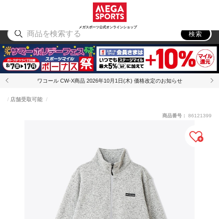
スポーツ
アウトドア
ブランド
アイテム
から探す
から探す
から探す
から探す
メガスポーツ公式オンラインショップ
検索
ワコール CW-X商品 2026年10月1日(木) 価格改定のお知らせ
店舗受取可能
商品番号：
86121399