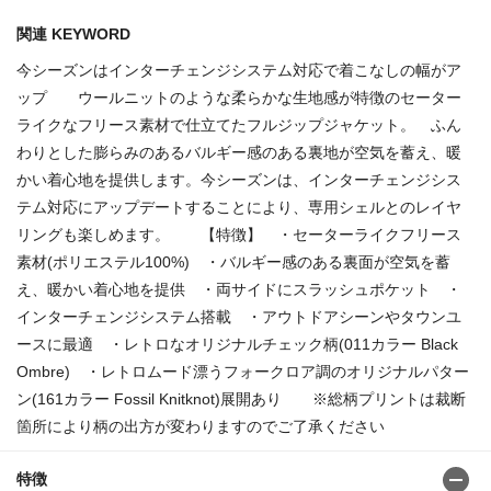
関連 KEYWORD
今シーズンはインターチェンジシステム対応で着こなしの幅がア
ップ ウールニットのような柔らかな生地感が特徴のセーター
ライクなフリース素材で仕立てたフルジップジャケット。 ふん
わりとした膨らみのあるバルギー感のある裏地が空気を蓄え、暖
かい着心地を提供します。今シーズンは、インターチェンジシス
テム対応にアップデートすることにより、専用シェルとのレイヤ
リングも楽しめます。 【特徴】 ・セーターライクフリース
素材(ポリエステル100%) ・バルギー感のある裏面が空気を蓄
え、暖かい着心地を提供 ・両サイドにスラッシュポケット ・
インターチェンジシステム搭載 ・アウトドアシーンやタウンユ
ースに最適 ・レトロなオリジナルチェック柄(011カラー Black
Ombre) ・レトロムード漂うフォークロア調のオリジナルパター
ン(161カラー Fossil Knitknot)展開あり ※総柄プリントは裁断
箇所により柄の出方が変わりますのでご了承ください
特徴