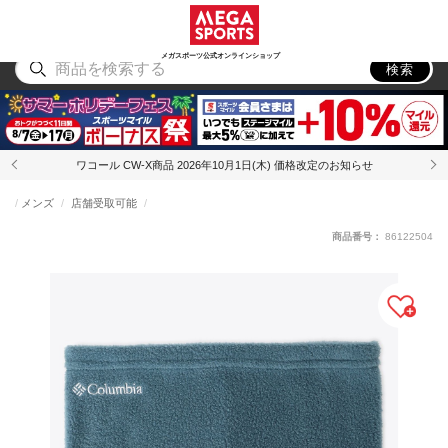
スポーツ
アウトドア
ブランド
アイテム
から探す
から探す
から探す
から探す
メガスポーツ公式オンラインショップ
検索
ワコール CW-X商品 2026年10月1日(木) 価格改定のお知らせ
メンズ
店舗受取可能
商品番号：
86122504