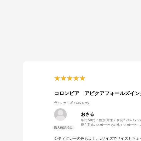
コロンビア アビクアフォールズイン
色：L
サイズ：City Grey
おさる
年代:
50代
性別:
男性
身長:
171～175c
現在実施のスポーツ:
その他
スポーツ・
シティグレーの色もよく、Lサイズでサイズもちょ