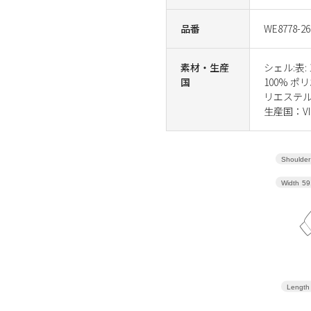
品番
WE8778-26
素材・生産
シェル:表:
国
100% ポ
リエステル. 
生産国：VI
Shoulder
Width
59
Length