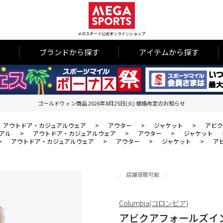
メガスポーツ公式オンラインショップ
ブランドから探す
アイテムから探す
ゴールドウィン商品 2026年8月25日(火) 価格改定のお知らせ
アウトドア・カジュアルウェア
>
アウター
>
ジャケット
>
アビク
アル
>
アウトドア・カジュアルウェア
>
アウター
>
ジャケット
>
アウトドア・カジュアルウェア
>
アウター
>
ジャケット
>
ア
店舗受取可能
Columbia(コロンビア)
アビクアフォールズイ