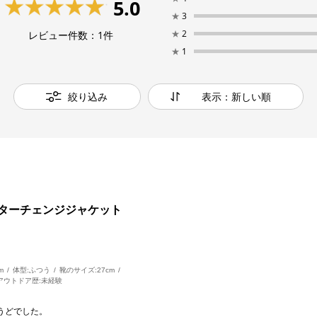
5.0
★
3
★
2
レビュー件数：
1
件
★
1
絞り込み
表示：新しい順
ターチェンジジャケット
m
体型:
ふつう
靴のサイズ:
27cm
アウトドア歴:
未経験
うどでした。