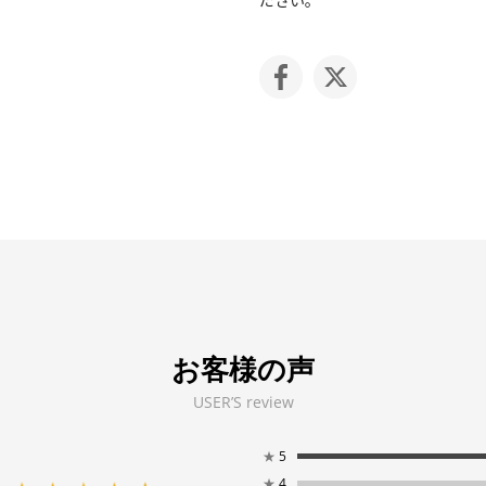
お客様の声
USER’S review
★
5
★
4