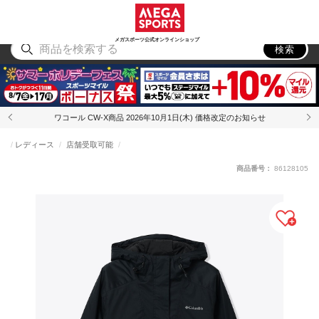
スポーツ
アウトドア
ブランド
アイテム
から探す
から探す
から探す
から探す
メガスポーツ公式オンラインショップ
検索
ワコール CW-X商品 2026年10月1日(木) 価格改定のお知らせ
レディース
店舗受取可能
商品番号：
86128105