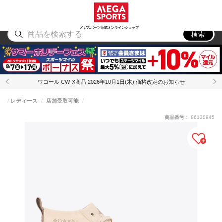
スポーツ
アウトドア
ブランド
アイテム
から探す
から探す
から探す
から探す
メガスポーツ公式オンラインショップ
検索
ワコール CW-X商品 2026年10月1日(木) 価格改定のお知らせ
レディース
店舗受取可能
商品番号：
86130945