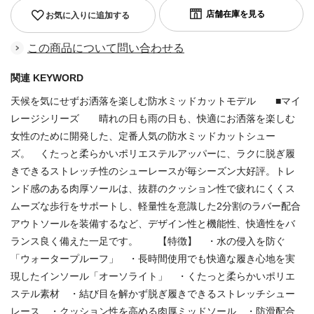
お気に入りに追加する
この商品について問い合わせる
関連 KEYWORD
天候を気にせずお洒落を楽しむ防水ミッドカットモデル ■マイ
レージシリーズ 晴れの日も雨の日も、快適にお洒落を楽しむ
女性のために開発した、定番人気の防水ミッドカットシュー
ズ。 くたっと柔らかいポリエステルアッパーに、ラクに脱ぎ履
きできるストレッチ性のシューレースが毎シーズン大好評。トレ
ンド感のある肉厚ソールは、抜群のクッション性で疲れにくくス
ムーズな歩行をサポートし、軽量性を意識した2分割のラバー配合
アウトソールを装備するなど、デザイン性と機能性、快適性をバ
ランス良く備えた一足です。 【特徴】 ・水の侵入を防ぐ
「ウォータープルーフ」 ・長時間使用でも快適な履き心地を実
現したインソール「オーソライト」 ・くたっと柔らかいポリエ
ステル素材 ・結び目を解かず脱ぎ履きできるストレッチシュー
レース ・クッション性を高める肉厚ミッドソール ・防滑配合